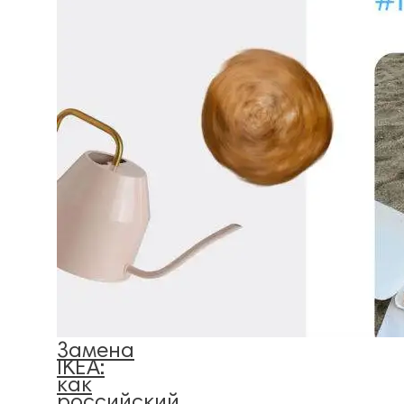
Замена
IKEA:
как
российский