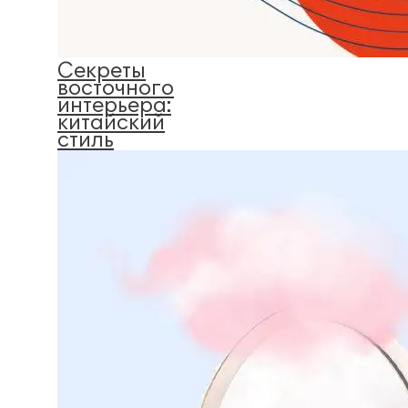
Секреты
восточного
интерьера:
китайский
стиль