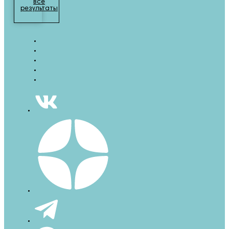
все
результаты