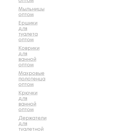
оптом
Мыльницы
оптом
Ершики
для
туалета
оптом
Коврики
для
ванной
оптом
Махровые
полотенца
оптом
Крючки
для
ванной
оптом
Держатели
для
туалетной