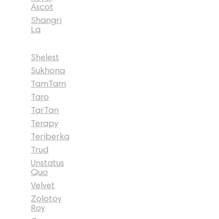
Ascot
Shangri
La
Shelest
Sukhona
TamTam
Taro
TarTan
Terapy
Teriberka
Trud
Unstatus
Quo
Velvet
Zolotoy
Roy