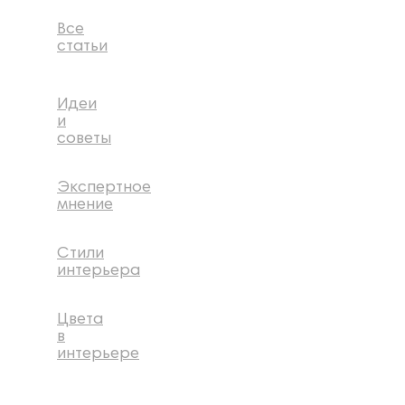
Все
статьи
Идеи
и
советы
Экспертное
мнение
Стили
интерьера
Цвета
в
интерьере