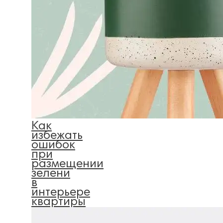
Как
избежать
ошибок
при
размещении
зелени
в
интерьере
квартиры