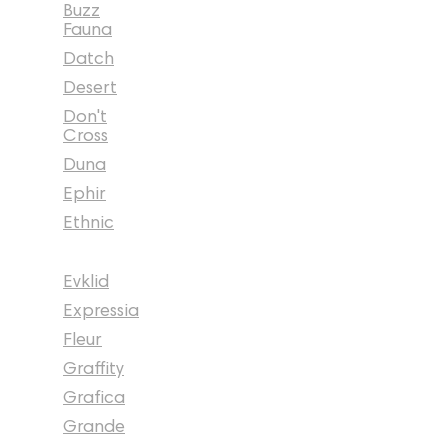
Buzz
Fauna
Datch
Desert
Don't
Cross
Duna
Ephir
Ethnic
Evklid
Expressia
Fleur
Graffity
Grafica
Grande