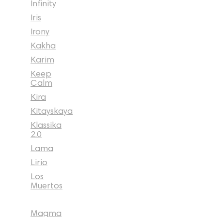
Infinity
Iris
Irony
Kakha
Karim
Keep
Calm
Kira
Kitayskaya
Klassika
2.0
Lama
Lirio
Los
Muertos
Magma