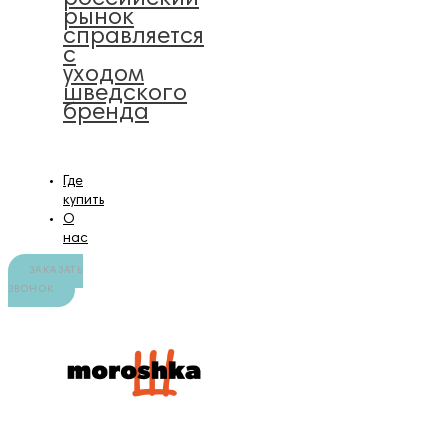
рынок
справляется
с
уходом
шведского
бренда
Где
купить
О
нас
ЗАКАЗАТЬ
ЗВОНОК