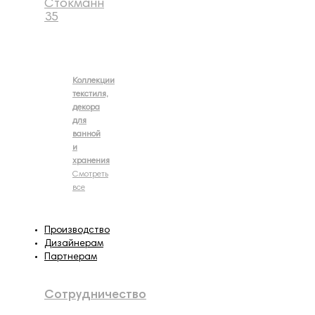
Стокманн
35
Коллекции
текстиля,
декора
для
ванной
и
хранения
Смотреть
все
Производство
Дизайнерам
Партнерам
Сотрудничество