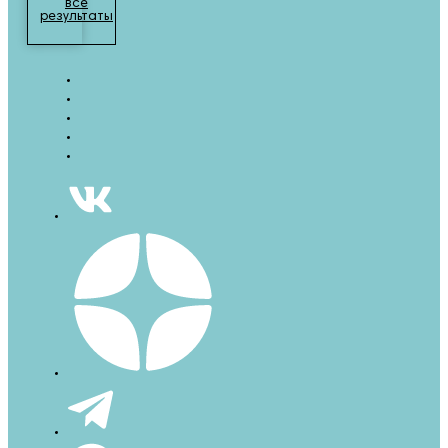
все
результаты