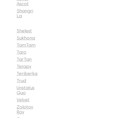
Ascot
Shangri
La
Shelest
Sukhona
TamTam
Taro
TarTan
Terapy
Teriberka
Trud
Unstatus
Quo
Velvet
Zolotoy
Roy