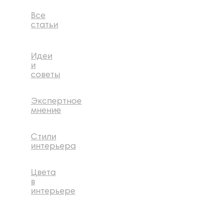
Все
статьи
Идеи
и
советы
Экспертное
мнение
Стили
интерьера
Цвета
в
интерьере