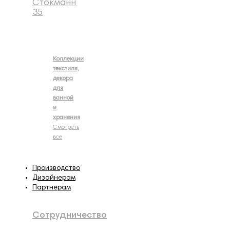
Стокманн
35
Коллекции
текстиля,
декора
для
ванной
и
хранения
Смотреть
все
Производство
Дизайнерам
Партнерам
Сотрудничество