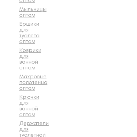
оптом
Мыльницы
оптом
Ершики
для
туалета
оптом
Коврики
для
ванной
оптом
Махровые
полотенца
оптом
Крючки
для
ванной
оптом
Держатели
для
туалетной