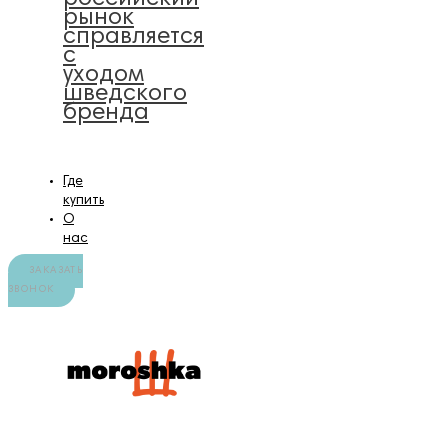
рынок
справляется
с
уходом
шведского
бренда
Где
купить
О
нас
ЗАКАЗАТЬ
ЗВОНОК