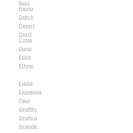
Buzz
Fauna
Datch
Desert
Don't
Cross
Duna
Ephir
Ethnic
Evklid
Expressia
Fleur
Graffity
Grafica
Grande