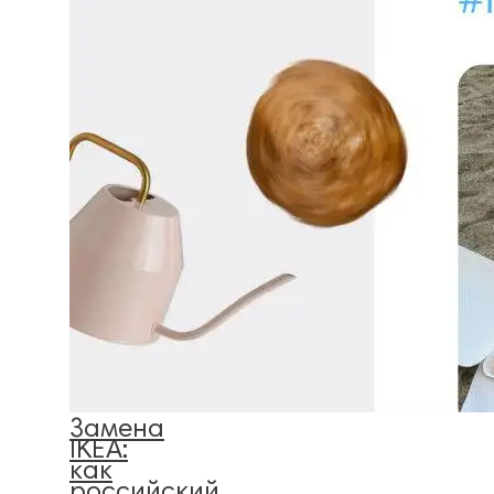
Замена
IKEA:
как
российский