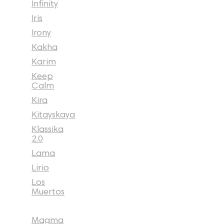
Infinity
Iris
Irony
Kakha
Karim
Keep
Calm
Kira
Kitayskaya
Klassika
2.0
Lama
Lirio
Los
Muertos
Magma