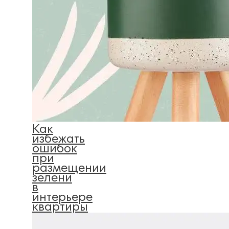
Как
избежать
ошибок
при
размещении
зелени
в
интерьере
квартиры