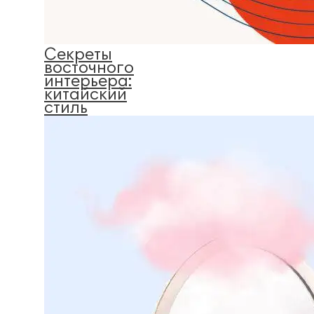
Секреты
восточного
интерьера:
китайский
стиль