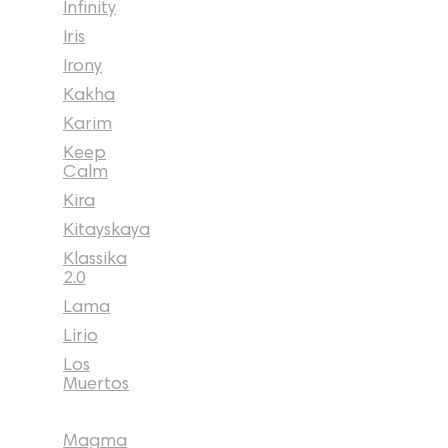
Infinity
Iris
Irony
Kakha
Karim
Keep
Calm
Kira
Kitayskaya
Klassika
2.0
Lama
Lirio
Los
Muertos
Magma