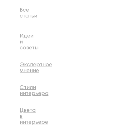
Все
статьи
Идеи
и
советы
Экспертное
мнение
Стили
интерьера
Цвета
в
интерьере