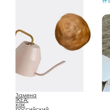
Замена
IKEA:
как
российский