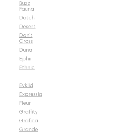
Buzz
Fauna
Datch
Desert
Don't
Cross
Duna
Ephir
Ethnic
Evklid
Expressia
Fleur
Graffity
Grafica
Grande