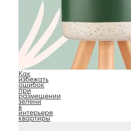
Как
избежать
ошибок
при
размещении
зелени
в
интерьере
квартиры