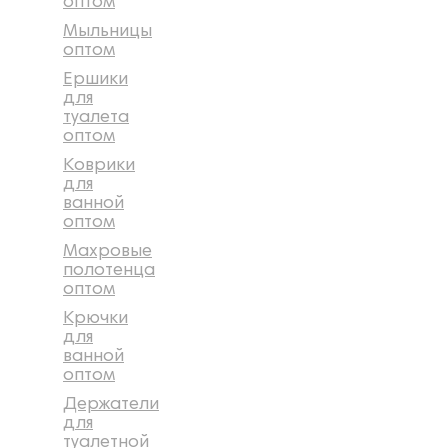
оптом
Мыльницы
оптом
Ершики
для
туалета
оптом
Коврики
для
ванной
оптом
Махровые
полотенца
оптом
Крючки
для
ванной
оптом
Держатели
для
туалетной