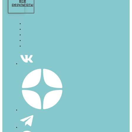
все
результаты