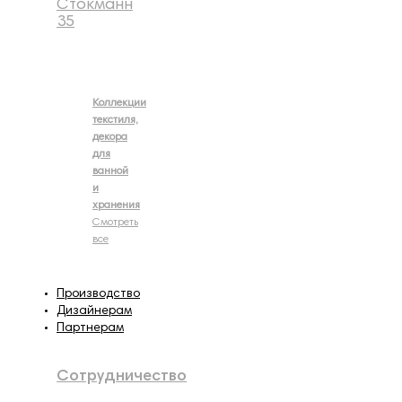
Стокманн
35
Коллекции
текстиля,
декора
для
ванной
и
хранения
Смотреть
все
Производство
Дизайнерам
Партнерам
Сотрудничество