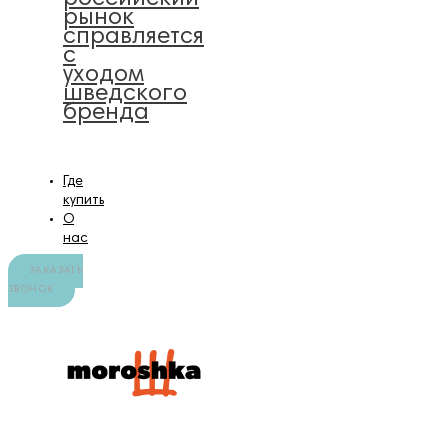
рынок
справляется
с
уходом
шведского
бренда
Где
купить
О
нас
ЗАКАЗАТЬ
ЗВОНОК