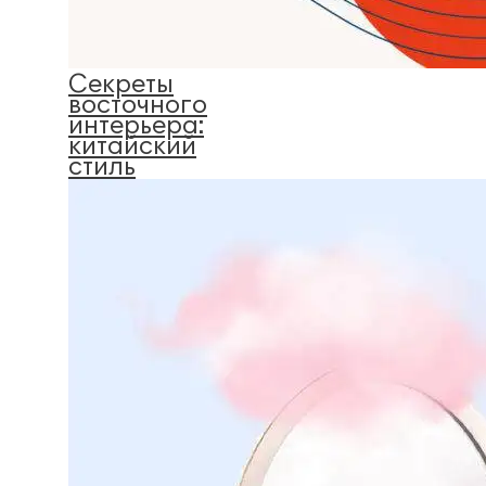
Секреты
восточного
интерьера:
китайский
стиль