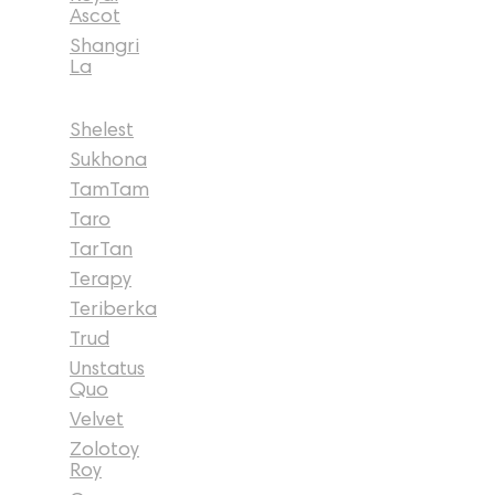
Ascot
Shangri
La
Shelest
Sukhona
TamTam
Taro
TarTan
Terapy
Teriberka
Trud
Unstatus
Quo
Velvet
Zolotoy
Roy