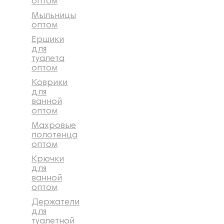
оптом
Мыльницы
оптом
Ершики
для
туалета
оптом
Коврики
для
ванной
оптом
Махровые
полотенца
оптом
Крючки
для
ванной
оптом
Держатели
для
туалетной