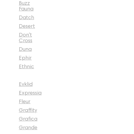
Buzz
Fauna
Datch
Desert
Don't
Cross
Duna
Ephir
Ethnic
Evklid
Expressia
Fleur
Graffity
Grafica
Grande