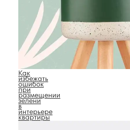
Как
избежать
ошибок
при
размещении
зелени
в
интерьере
квартиры