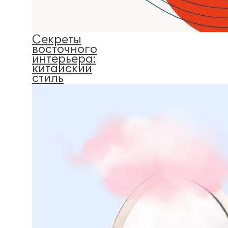
Секреты
восточного
интерьера:
китайский
стиль