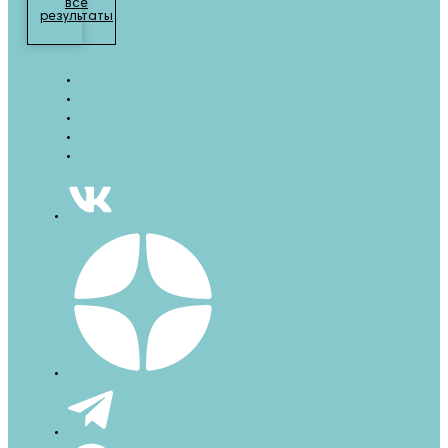
все
результаты