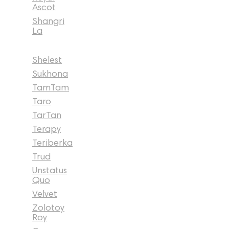
Ascot
Shangri
La
Shelest
Sukhona
TamTam
Taro
TarTan
Terapy
Teriberka
Trud
Unstatus
Quo
Velvet
Zolotoy
Roy