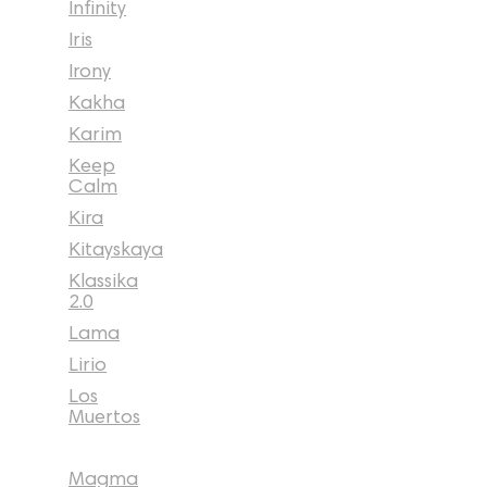
Infinity
Iris
Irony
Kakha
Karim
Keep
Calm
Kira
Kitayskaya
Klassika
2.0
Lama
Lirio
Los
Muertos
Magma