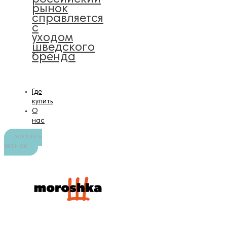
рынок
справляется
с
уходом
шведского
бренда
Где
купить
О
нас
ЗАКАЗАТЬ
ЗВОНОК