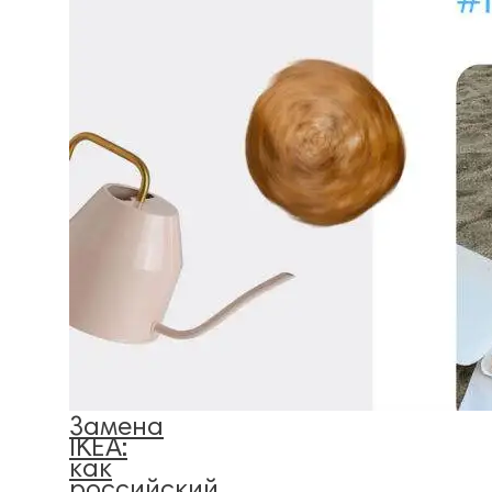
Замена
IKEA:
как
российский