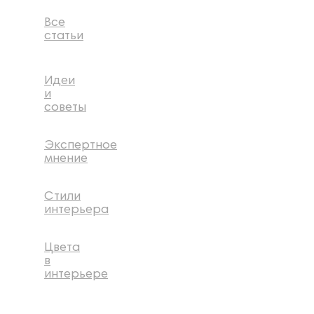
Все
статьи
Идеи
и
советы
Экспертное
мнение
Стили
интерьера
Цвета
в
интерьере