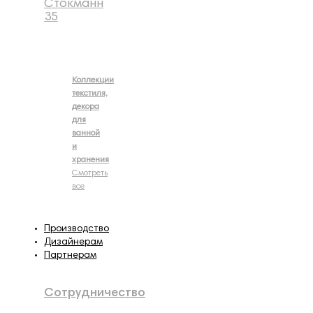
Стокманн
35
Коллекции
текстиля,
декора
для
ванной
и
хранения
Смотреть
все
Производство
Дизайнерам
Партнерам
Сотрудничество