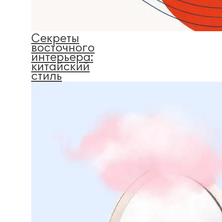
Секреты
восточного
интерьера:
китайский
стиль