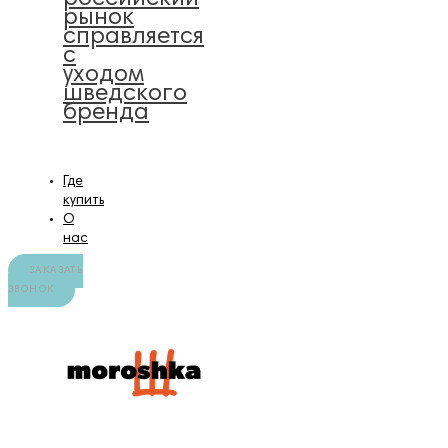
рынок
справляется
с
уходом
шведского
бренда
Где
купить
О
нас
ЗАКАЗАТЬ
ЗВОНОК