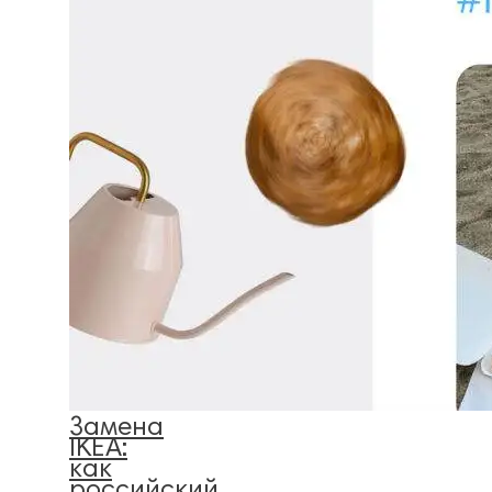
Замена
IKEA:
как
российский