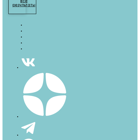
все
результаты