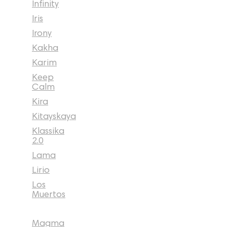
Infinity
Iris
Irony
Kakha
Karim
Keep
Calm
Kira
Kitayskaya
Klassika
2.0
Lama
Lirio
Los
Muertos
Magma