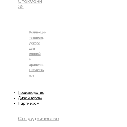
Стокманн
35
Коллекции
текстиля,
декора
для
ванной
и
хранения
Смотреть
все
Производство
Дизайнерам
Партнерам
Сотрудничество