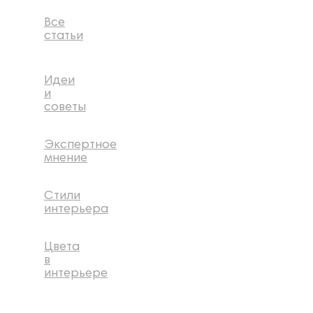
Все
статьи
Идеи
и
советы
Экспертное
мнение
Стили
интерьера
Цвета
в
интерьере