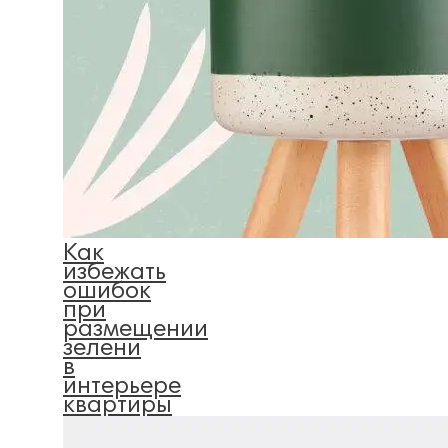
Как
избежать
ошибок
при
размещении
зелени
в
интерьере
квартиры