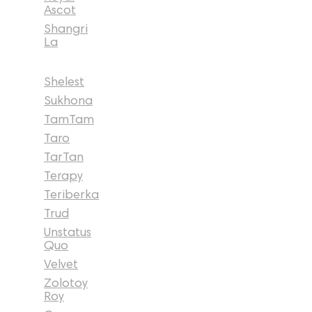
Ascot
Shangri
La
Shelest
Sukhona
TamTam
Taro
TarTan
Terapy
Teriberka
Trud
Unstatus
Quo
Velvet
Zolotoy
Roy