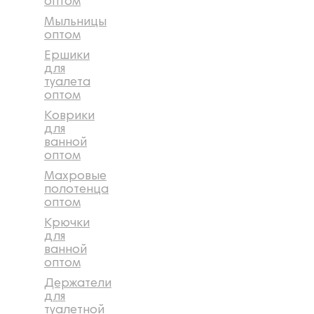
оптом
Мыльницы
оптом
Ершики
для
туалета
оптом
Коврики
для
ванной
оптом
Махровые
полотенца
оптом
Крючки
для
ванной
оптом
Держатели
для
туалетной