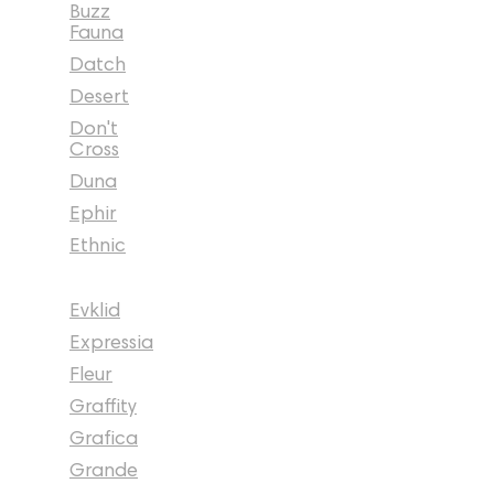
Buzz
Fauna
Datch
Desert
Don't
Cross
Duna
Ephir
Ethnic
Evklid
Expressia
Fleur
Graffity
Grafica
Grande