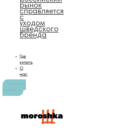
рынок
справляется
с
уходом
шведского
бренда
Где
купить
О
нас
ЗАКАЗАТЬ
ЗВОНОК