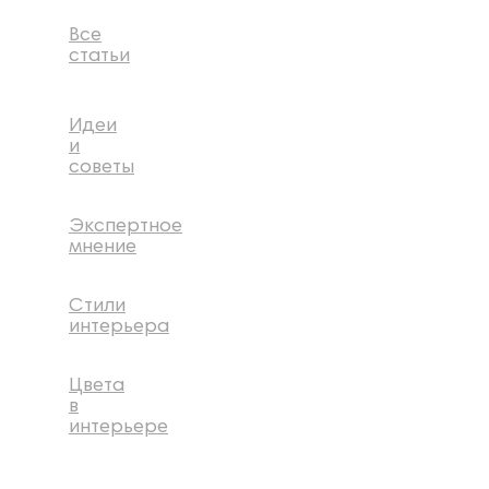
Все
статьи
Идеи
и
советы
Экспертное
мнение
Стили
интерьера
Цвета
в
интерьере