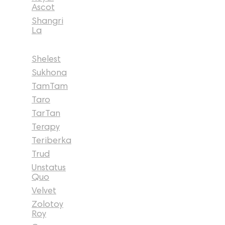
Ascot
Shangri
La
Shelest
Sukhona
TamTam
Taro
TarTan
Terapy
Teriberka
Trud
Unstatus
Quo
Velvet
Zolotoy
Roy