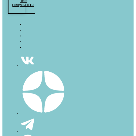
все
результаты