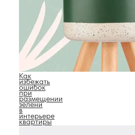
Как
избежать
ошибок
при
размещении
зелени
в
интерьере
квартиры