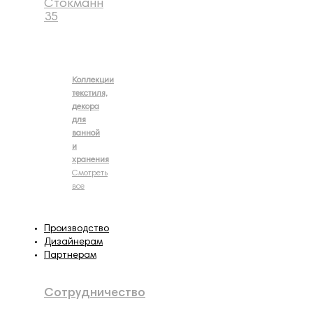
Стокманн
35
Коллекции
текстиля,
декора
для
ванной
и
хранения
Смотреть
все
Производство
Дизайнерам
Партнерам
Сотрудничество