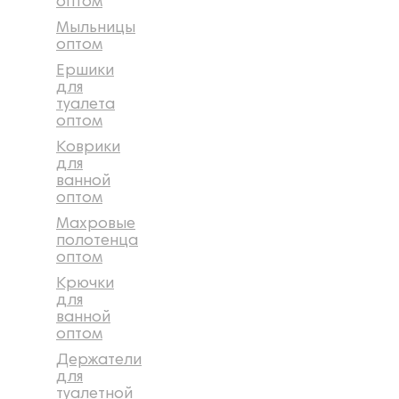
оптом
Мыльницы
оптом
Ершики
для
туалета
оптом
Коврики
для
ванной
оптом
Махровые
полотенца
оптом
Крючки
для
ванной
оптом
Держатели
для
туалетной