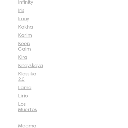
Infinity
Iris
Irony
Kakha
Karim
Keep
Calm
Kira
Kitayskaya
Klassika
2.0
Lama
Lirio
Los
Muertos
Magma