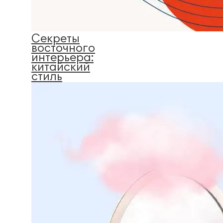
Секреты
восточного
интерьера:
китайский
стиль