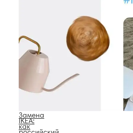
Замена
IKEA:
как
российский