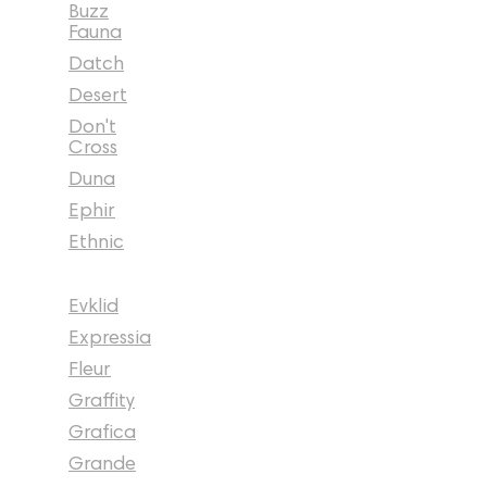
Buzz
Fauna
Datch
Desert
Don't
Cross
Duna
Ephir
Ethnic
Evklid
Expressia
Fleur
Graffity
Grafica
Grande